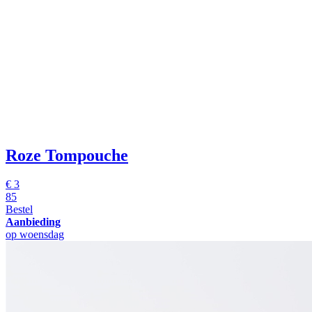
Roze Tompouche
€
3
85
Bestel
Aanbieding
op woensdag