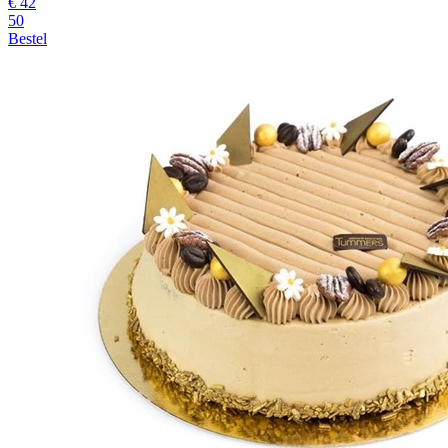
€
42
50
Bestel