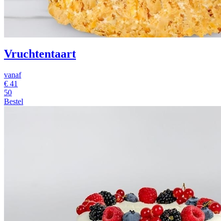
Vruchtentaart
vanaf
€
41
50
Bestel