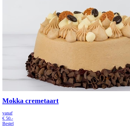
Mokka cremetaart
vanaf
€
50.-
Bestel