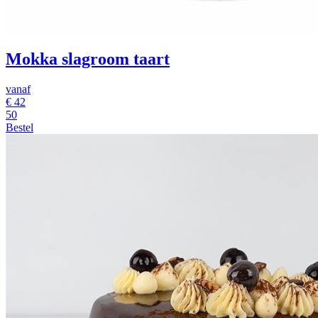
Mokka slagroom taart
vanaf
€
42
50
Bestel