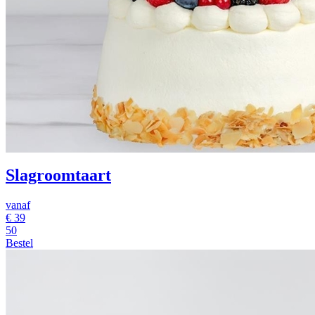
Slagroomtaart
vanaf
€
39
50
Bestel