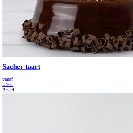
Sacher taart
vanaf
€
50.-
Bestel