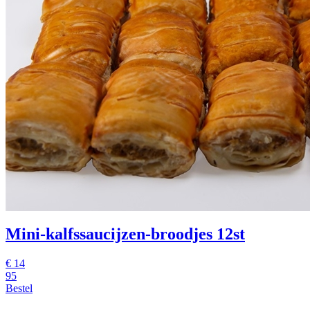
Mini-kalfssaucijzen-broodjes 12st
€
14
95
Bestel