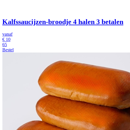
Kalfssaucijzen-broodje
4 halen 3 betalen
vanaf
€
10
65
Bestel