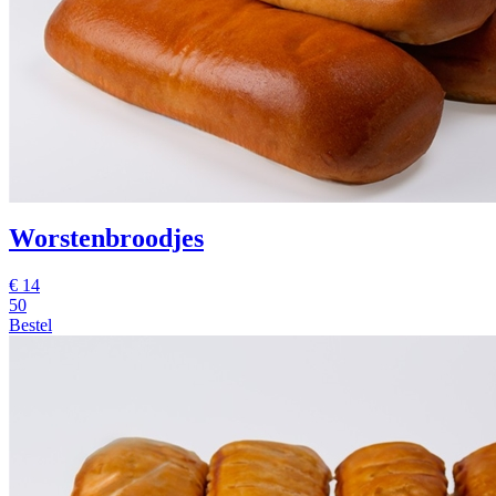
Worstenbroodjes
€
14
50
Bestel