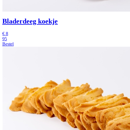
Bladerdeeg koekje
€
8
95
Bestel