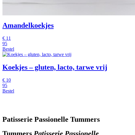
Amandelkoekjes
€
11
95
Bestel
Koekjes – gluten, lacto, tarwe vrij
€
10
95
Bestel
Patisserie Passionelle Tummers
Tummers
Patisserie Passionelle