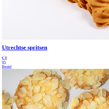
Utrechtse spritsen
€
8
95
Bestel