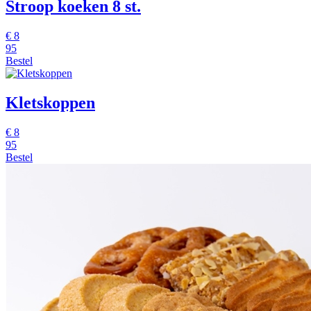
Stroop koeken 8 st.
€
8
95
Bestel
Kletskoppen
€
8
95
Bestel